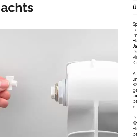
nachts
Ü
Sp
T
im
He
Ja
D
v
Ko
Au
un
W
ge
ei
be
de
Da
We
He
be