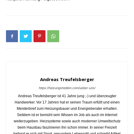
Andreas Treufelsberger
https://heizungshelden.com/ueber-uns/
Andreas Treufelsberger ist 41 Jahre jung ;-) und überzeugter
Handwerker. Vor 17 Jahren hat er seinen Traum erfüllt und einen
Meisterbrief zum Heizungsbauer und Energieberater erhalten.
Seitdem ist er bemüht sein Wissen im Job als auch im Internet
weiterzugeben. Heizsysteme sowie auch moderner Umweltschutz
beim Hausbau faszinieren ihn schon immer. In seiner Freizeit
befasst er sich mit Sport, gesundem Lebensstil und schreibt Artikel