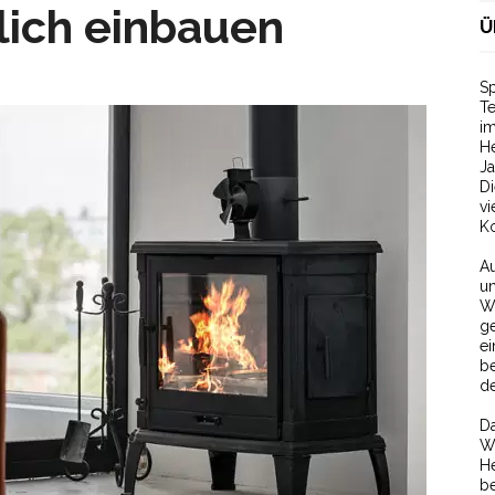
lich einbauen
Ü
Sp
T
im
He
Ja
D
v
Ko
Au
un
W
ge
ei
be
de
Da
We
He
be