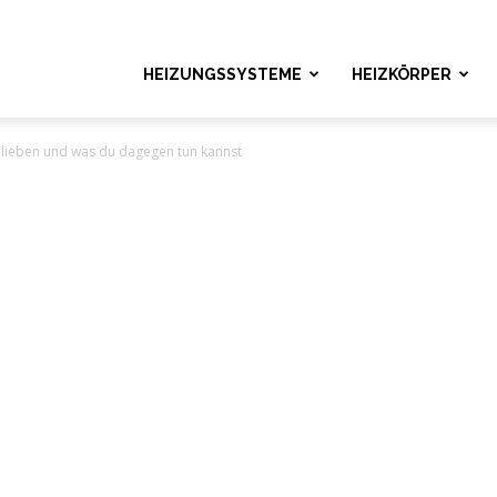
ngshelden.com
HEIZUNGSSYSTEME
HEIZKÖRPER
lieben und was du dagegen tun kannst