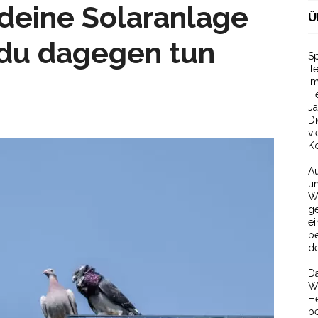
eine Solaranlage
Ü
 du dagegen tun
Sp
T
im
He
Ja
D
v
Ko
Au
un
W
ge
ei
be
de
Da
We
He
be