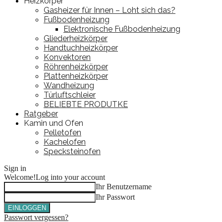
Heizkörper
Gasheizer für Innen – Loht sich das?
Fußbodenheizung
Elektronische Fußbodenheizung
Gliederheizkörper
Handtuchheizkörper
Konvektoren
Röhrenheizkörper
Plattenheizkörper
Wandheizung
Türluftschleier
BELIEBTE PRODUTKE
Ratgeber
Kamin und Ofen
Pelletofen
Kachelofen
Specksteinofen
Sign in
Welcome!
Log into your account
Ihr Benutzername
Ihr Passwort
Passwort vergessen?