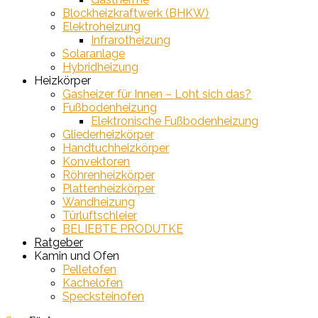
Blockheizkraftwerk (BHKW)
Elektroheizung
Infrarotheizung
Solaranlage
Hybridheizung
Heizkörper
Gasheizer für Innen – Loht sich das?
Fußbodenheizung
Elektronische Fußbodenheizung
Gliederheizkörper
Handtuchheizkörper
Konvektoren
Röhrenheizkörper
Plattenheizkörper
Wandheizung
Türluftschleier
BELIEBTE PRODUTKE
Ratgeber
Kamin und Ofen
Pelletofen
Kachelofen
Specksteinofen