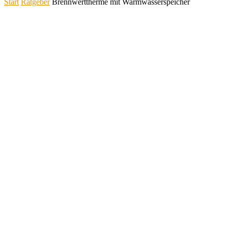
Start
Ratgeber
Brennwerttherme mit Warmwasserspeicher