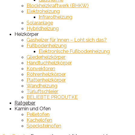
Blockheizkraftwerk (BHKW)
Elektroheizung
Infrarotheizung
Solaranlage
Hybridheizung
Heizkörper
Gasheizer für Innen – Loht sich das?
Fußbodenheizung
Elektronische Fußbodenheizung
Gliederheizkörper
Handtuchheizkörper
Konvektoren
Röhrenheizkörper
Plattenheizkörper
Wandheizung
Türluftschleier
BELIEBTE PRODUTKE
Ratgeber
Kamin und Ofen
Pelletofen
Kachelofen
Specksteinofen