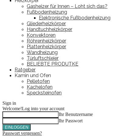
Heizkörper
Gasheizer für Innen – Loht sich das?
Fußbodenheizung
Elektronische Fußbodenheizung
Gliederheizkörper
Handtuchheizkörper
Konvektoren
Röhrenheizkörper
Plattenheizkörper
Wandheizung
Türluftschleier
BELIEBTE PRODUTKE
Ratgeber
Kamin und Ofen
Pelletofen
Kachelofen
Specksteinofen
Sign in
Welcome!
Log into your account
Ihr Benutzername
Ihr Passwort
Passwort vergessen?