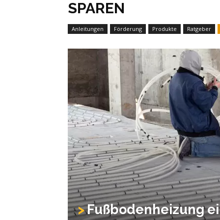
SPAREN
Anleitungen
Förderung
Produkte
Ratgeber
Fußbodenheizung ein