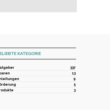
ELIEBTE KATEGORIE
atgeber
337
paren
13
nleitungen
9
örderung
5
rodukte
3