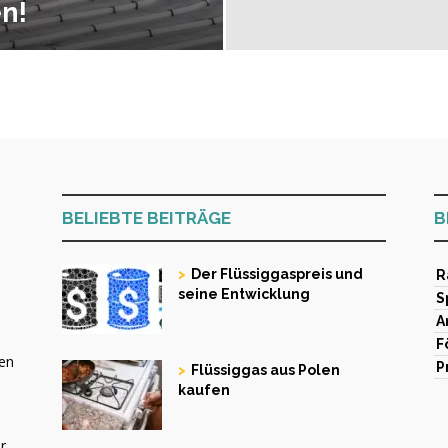
n!
BELIEBTE BEITRÄGE
B
Der Flüssiggaspreis und
R
seine Entwicklung
S
A
F
ren
P
Flüssiggas aus Polen
kaufen
r