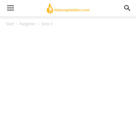
Start
Ratgeber
Seite 3