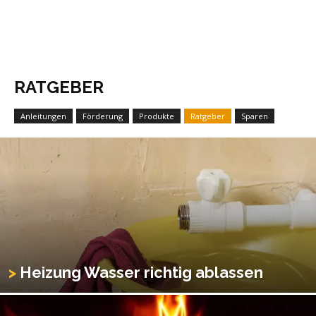
RATGEBER
Anleitungen
Förderung
Produkte
Ratgeber
Sparen
Heizung Wasser richtig ablassen